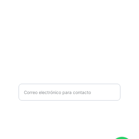
INNOVACIÓN
kevingarciga17@gmail.com
+51 997141802
CALIDAD
Ingrese su correo electrónico aquí
Enviar consulta ahora