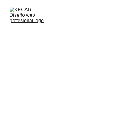
Diseño Web
Desarrollamos soluciones web 
personalizadas para impulsar tu 
negocio hacia el éxito digital.