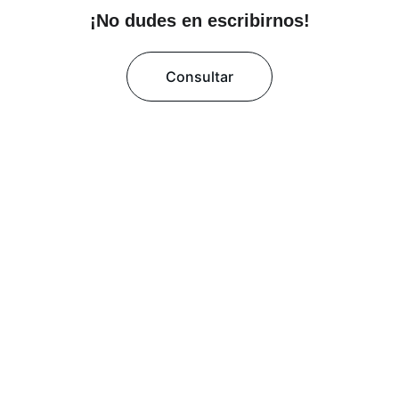
¡No dudes en escribirnos!
Consultar
Servicios
Desarrollo web y consultoría para tu 
negocio.
INNOVACIÓN
kevingarciga17@gmail.com